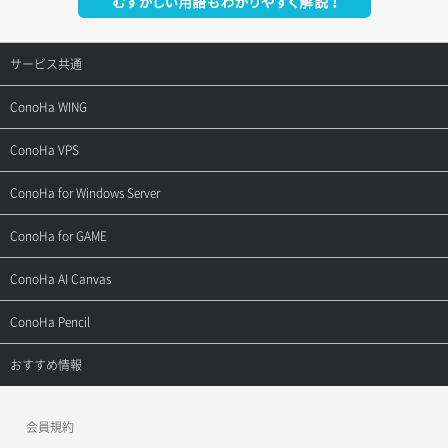
サービス共通
サポートトップ
ConoHa WING
ご契約・お支払い
サポートトップ
ConoHa VPS
よくある質問
ご利用ガイド
サポートトップ
ConoHa for Windows Server
用語集
ConoHa WINGの始め方
ご利用ガイド
サポートトップ
ConoHa for GAME
お問い合わせ
お乗り換えガイド
よくある質問
ご利用ガイド
サポートトップ
ConoHa AI Canvas
よくある質問
APIドキュメントVPS2.0
よくある質問
ご利用ガイド
サポートトップ
ConoHa Pencil
APIドキュメントVPS3.0
APIドキュメントVPS2.0
よくある質問
ご利用ガイド
サポートトップ
おすすめ情報
APIドキュメントVPS3.0
よくある質問
ご利用ガイド
ワプ活
会員規約
よくある質問
マイクラゼミ