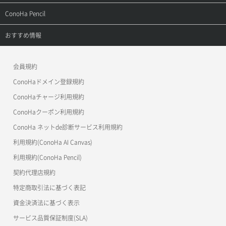
よくある質問
APIドキュメントVPS2.0
よくある質問
ご利用ガイド
サポートトップ
ConoHa Pencil
APIドキュメントVPS3.0
APIドキュメントVPS2.0
よくある質問
ご利用ガイド
サポートトップ
おすすめ情報
APIドキュメントVPS3.0
よくある質問
ご利用ガイド
ワプ活
会員規約
よくある質問
マイクラゼミ
ConoHaドメイン登録規約
美雲このは徹底ガイド
ConoHaチャージ利用規約
ConoHaクーポン利用規約
ConoHa ネットde診断サービス利用規約
利用規約(ConoHa AI Canvas)
利用規約(ConoHa Pencil)
契約代理店規約
特定商取引法に基づく表記
資金決済法に基づく表示
サービス品質保証制度(SLA)