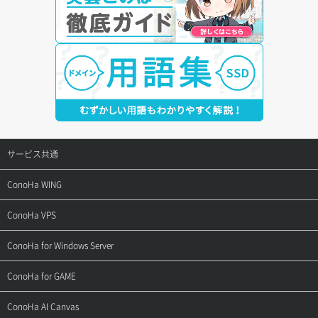
サービス共通
サポートトップ
ConoHa WING
ご契約・お支払い
サポートトップ
ConoHa VPS
よくある質問
ご利用ガイド
サポートトップ
ConoHa for Windows Server
用語集
ConoHa WINGの始め方
ご利用ガイド
サポートトップ
ConoHa for GAME
お問い合わせ
お乗り換えガイド
よくある質問
ご利用ガイド
サポートトップ
ConoHa AI Canvas