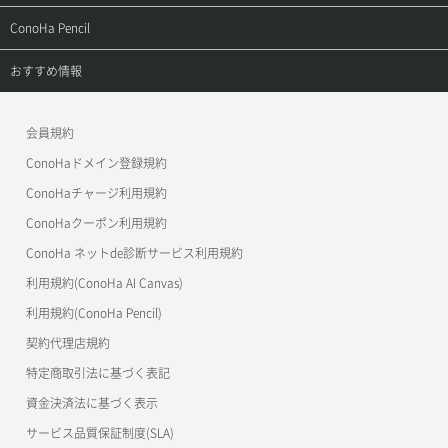
よくある質問
APIドキュメントVPS2.0
よくある質問
ご利用ガイド
サポートトップ
ConoHa Pencil
APIドキュメントVPS3.0
APIドキュメントVPS2.0
よくある質問
ご利用ガイド
サポートトップ
おすすめ情報
APIドキュメントVPS3.0
よくある質問
ご利用ガイド
ワプ活
会員規約
よくある質問
マイクラゼミ
ConoHaドメイン登録規約
美雲このは徹底ガイド
ConoHaチャージ利用規約
ConoHaクーポン利用規約
ConoHa ネットde診断サービス利用規約
利用規約(ConoHa AI Canvas)
利用規約(ConoHa Pencil)
契約代理店規約
特定商取引法に基づく表記
資金決済法に基づく表示
サービス品質保証制度(SLA)