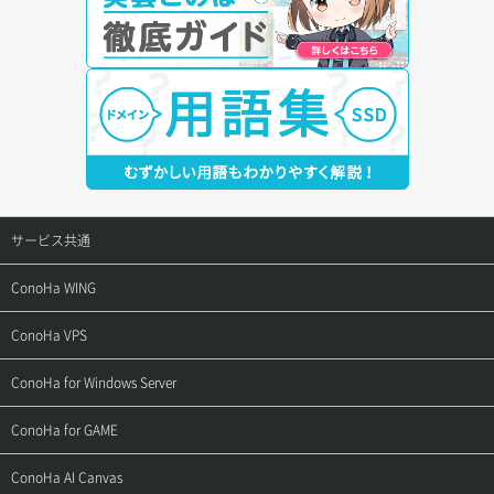
サービス共通
サポートトップ
ConoHa WING
ご契約・お支払い
サポートトップ
ConoHa VPS
よくある質問
ご利用ガイド
サポートトップ
ConoHa for Windows Server
用語集
ConoHa WINGの始め方
ご利用ガイド
サポートトップ
ConoHa for GAME
お問い合わせ
お乗り換えガイド
よくある質問
ご利用ガイド
サポートトップ
ConoHa AI Canvas