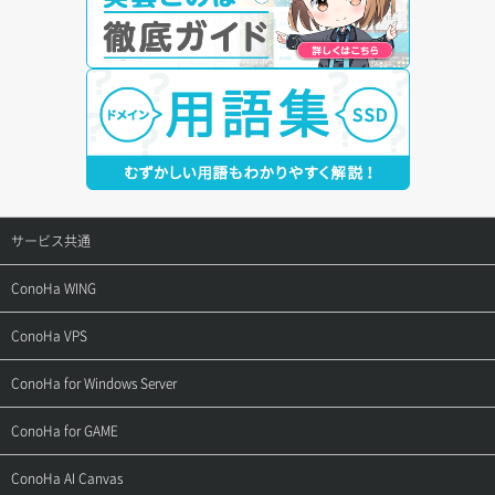
サービス共通
サポートトップ
ConoHa WING
ご契約・お支払い
サポートトップ
ConoHa VPS
よくある質問
ご利用ガイド
サポートトップ
ConoHa for Windows Server
用語集
ConoHa WINGの始め方
ご利用ガイド
サポートトップ
ConoHa for GAME
お問い合わせ
お乗り換えガイド
よくある質問
ご利用ガイド
サポートトップ
ConoHa AI Canvas