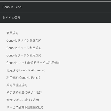
よくある質問
APIドキュメントVPS2.0
よくある質問
ご利用ガイド
サポートトップ
ConoHa Pencil
APIドキュメントVPS3.0
APIドキュメントVPS2.0
よくある質問
ご利用ガイド
サポートトップ
おすすめ情報
APIドキュメントVPS3.0
よくある質問
ご利用ガイド
ワプ活
会員規約
よくある質問
マイクラゼミ
ConoHaドメイン登録規約
美雲このは徹底ガイド
ConoHaチャージ利用規約
ConoHaクーポン利用規約
ConoHa ネットde診断サービス利用規約
利用規約(ConoHa AI Canvas)
利用規約(ConoHa Pencil)
契約代理店規約
特定商取引法に基づく表記
資金決済法に基づく表示
サービス品質保証制度(SLA)