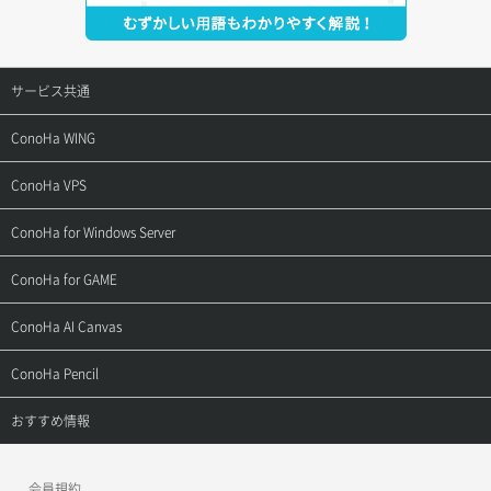
サービス共通
サポートトップ
ConoHa WING
ご契約・お支払い
サポートトップ
ConoHa VPS
よくある質問
ご利用ガイド
サポートトップ
ConoHa for Windows Server
用語集
ConoHa WINGの始め方
ご利用ガイド
サポートトップ
ConoHa for GAME
お問い合わせ
お乗り換えガイド
よくある質問
ご利用ガイド
サポートトップ
ConoHa AI Canvas
よくある質問
APIドキュメントVPS2.0
よくある質問
ご利用ガイド
サポートトップ
ConoHa Pencil
APIドキュメントVPS3.0
APIドキュメントVPS2.0
よくある質問
ご利用ガイド
サポートトップ
おすすめ情報
APIドキュメントVPS3.0
よくある質問
ご利用ガイド
ワプ活
会員規約