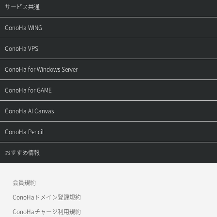
サービス共通
サポートトップ
ConoHa WING
ご契約・お支払い
サポートトップ
ConoHa VPS
よくある質問
ご利用ガイド
サポートトップ
ConoHa for Windows Server
用語集
ConoHa WINGの始め方
ご利用ガイド
サポートトップ
ConoHa for GAME
お問い合わせ
お乗り換えガイド
よくある質問
ご利用ガイド
サポートトップ
ConoHa AI Canvas
よくある質問
APIドキュメントVPS2.0
よくある質問
ご利用ガイド
サポートトップ
ConoHa Pencil
APIドキュメントVPS3.0
APIドキュメントVPS2.0
よくある質問
ご利用ガイド
サポートトップ
おすすめ情報
APIドキュメントVPS3.0
よくある質問
ご利用ガイド
ワプ活
会員規約
よくある質問
マイクラゼミ
ConoHaドメイン登録規約
美雲このは徹底ガイド
ConoHaチャージ利用規約