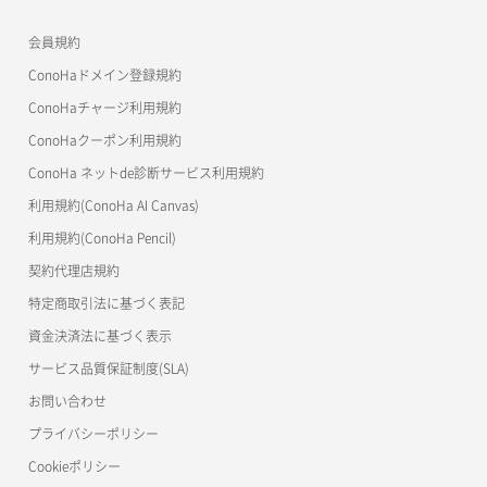
APIドキュメントVPS3.0
よくある質問
ご利用ガイド
ワプ活
会員規約
よくある質問
マイクラゼミ
ConoHaドメイン登録規約
美雲このは徹底ガイド
ConoHaチャージ利用規約
ConoHaクーポン利用規約
ConoHa ネットde診断サービス利用規約
利用規約(ConoHa AI Canvas)
利用規約(ConoHa Pencil)
契約代理店規約
特定商取引法に基づく表記
資金決済法に基づく表示
サービス品質保証制度(SLA)
お問い合わせ
プライバシーポリシー
Cookieポリシー