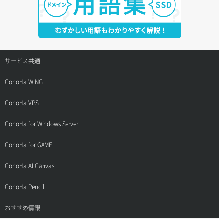
サービス共通
サポートトップ
ConoHa WING
ご契約・お支払い
サポートトップ
ConoHa VPS
よくある質問
ご利用ガイド
サポートトップ
ConoHa for Windows Server
用語集
ConoHa WINGの始め方
ご利用ガイド
サポートトップ
ConoHa for GAME
お問い合わせ
お乗り換えガイド
よくある質問
ご利用ガイド
サポートトップ
ConoHa AI Canvas
よくある質問
APIドキュメントVPS2.0
よくある質問
ご利用ガイド
サポートトップ
ConoHa Pencil
APIドキュメントVPS3.0
APIドキュメントVPS2.0
よくある質問
ご利用ガイド
サポートトップ
おすすめ情報