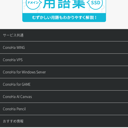
サービス共通
サポートトップ
ConoHa WING
ご契約・お支払い
サポートトップ
ConoHa VPS
よくある質問
ご利用ガイド
サポートトップ
ConoHa for Windows Server
用語集
ConoHa WINGの始め方
ご利用ガイド
サポートトップ
ConoHa for GAME
お問い合わせ
お乗り換えガイド
よくある質問
ご利用ガイド
サポートトップ
ConoHa AI Canvas
よくある質問
APIドキュメントVPS2.0
よくある質問
ご利用ガイド
サポートトップ
ConoHa Pencil
APIドキュメントVPS3.0
APIドキュメントVPS2.0
よくある質問
ご利用ガイド
サポートトップ
おすすめ情報