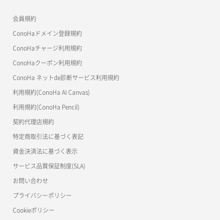
APIドキュメントVPS3.0
よくある質問
ご利用ガイド
ワプ活
会員規約
よくある質問
マイクラゼミ
ConoHaドメイン登録規約
美雲このは徹底ガイド
ConoHaチャージ利用規約
ConoHaクーポン利用規約
ConoHa ネットde診断サービス利用規約
利用規約(ConoHa AI Canvas)
利用規約(ConoHa Pencil)
契約代理店規約
特定商取引法に基づく表記
資金決済法に基づく表示
サービス品質保証制度(SLA)
お問い合わせ
プライバシーポリシー
Cookieポリシー