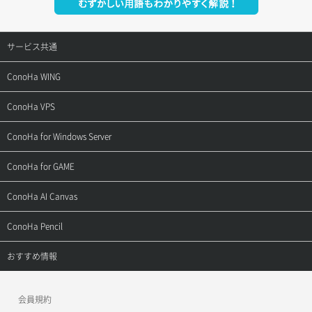
サービス共通
サポートトップ
ConoHa WING
ご契約・お支払い
サポートトップ
ConoHa VPS
よくある質問
ご利用ガイド
サポートトップ
ConoHa for Windows Server
用語集
ConoHa WINGの始め方
ご利用ガイド
サポートトップ
ConoHa for GAME
お問い合わせ
お乗り換えガイド
よくある質問
ご利用ガイド
サポートトップ
ConoHa AI Canvas
よくある質問
APIドキュメントVPS2.0
よくある質問
ご利用ガイド
サポートトップ
ConoHa Pencil
APIドキュメントVPS3.0
APIドキュメントVPS2.0
よくある質問
ご利用ガイド
サポートトップ
おすすめ情報
APIドキュメントVPS3.0
よくある質問
ご利用ガイド
ワプ活
会員規約
よくある質問
マイクラゼミ