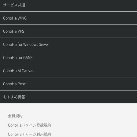
サービス共通
サポートトップ
ConoHa WING
ご契約・お支払い
サポートトップ
ConoHa VPS
よくある質問
ご利用ガイド
サポートトップ
ConoHa for Windows Server
用語集
ConoHa WINGの始め方
ご利用ガイド
サポートトップ
ConoHa for GAME
お問い合わせ
お乗り換えガイド
よくある質問
ご利用ガイド
サポートトップ
ConoHa AI Canvas
よくある質問
APIドキュメントVPS2.0
よくある質問
ご利用ガイド
サポートトップ
ConoHa Pencil
APIドキュメントVPS3.0
APIドキュメントVPS2.0
よくある質問
ご利用ガイド
サポートトップ
おすすめ情報
APIドキュメントVPS3.0
よくある質問
ご利用ガイド
ワプ活
会員規約
よくある質問
マイクラゼミ
ConoHaドメイン登録規約
美雲このは徹底ガイド
ConoHaチャージ利用規約