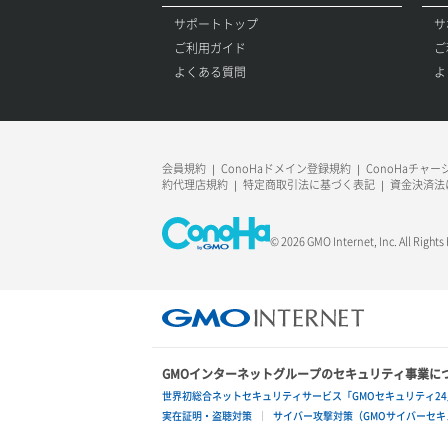
サポートトップ
サ
ご利用ガイド
ご
よくある質問
よ
会員規約
ConoHaドメイン登録規約
ConoHaチャ
約代理店規約
特定商取引法に基づく表記
資金決済法
© 2026 GMO Internet, Inc. All Rights
GMOインターネットグループのセキュリティ事業に
世界初総合ネットセキュリティサービス「GMOセキュリティ24
実在証明・盗聴対策
サイバー攻撃対策（GMOサイバーセキュ