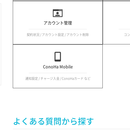
アカウント管理
契約状況 / アカウント設定 / アカウント削除
コ
ConoHa Mobile
通知設定 / チャージ入金 / ConoHaカード など
よくある質問から探す