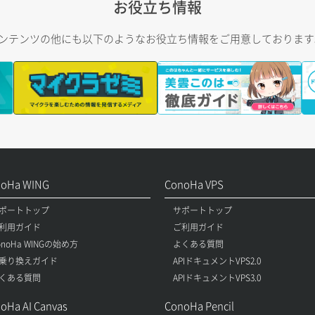
お役立ち情報
トコンテンツの他にも以下のようなお役立ち情報をご用意しておりま
noHa WING
ConoHa VPS
ポートトップ
サポートトップ
利用ガイド
ご利用ガイド
onoHa WINGの始め方
よくある質問
乗り換えガイド
APIドキュメントVPS2.0
くある質問
APIドキュメントVPS3.0
oHa AI Canvas
ConoHa Pencil