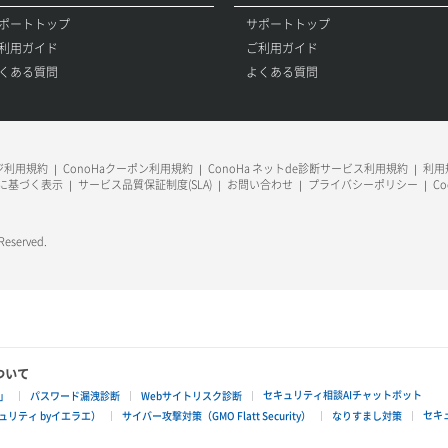
ポートトップ
サポートトップ
利用ガイド
ご利用ガイド
くある質問
よくある質問
ージ利用規約
ConoHaクーポン利用規約
ConoHa ネットde診断サービス利用規約
利用規
に基づく表示
サービス品質保証制度(SLA)
お問い合わせ
プライバシーポリシー
C
 Reserved.
ついて
セキュリティ相談AIチャットボット
」
パスワード漏洩診断
Webサイトリスク診断
セキ
リティ byイエラエ）
サイバー攻撃対策（GMO Flatt Security）
なりすまし対策