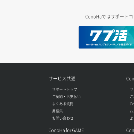
ConoHaではサポー
サービス共通
Co
サポートトップ
サ
ご契約・お支払い
ご
よくある質問
C
用語集
お
お問い合わせ
よ
ConoHa for GAME
Con