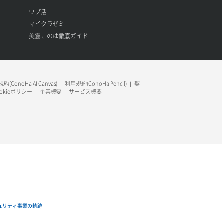
ワプ活
マイクラゼミ
美雲このは徹底ガイド
約(ConoHa AI Canvas)
利用規約(ConoHa Pencil)
契
ookieポリシー
企業概要
サービス概要
ュリティ事業の軌跡