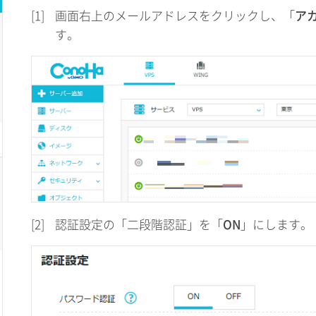
[1]
画面右上のメールアドレスをクリックし、「
ア
す。
[2]
認証設定の「二段階認証」を「
ON
」にします。