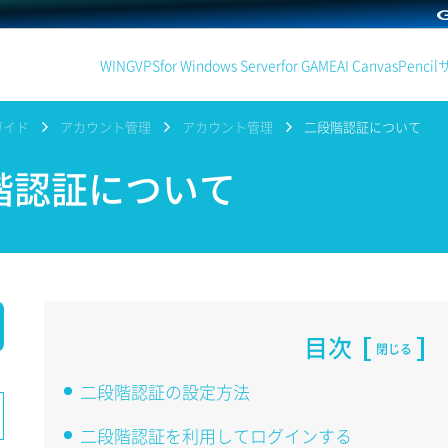
WING
VPS
for Windows Server
for GAME
AI Canvas
Pencil
ガイド
アカウント管理
アカウント管理
二段階認証について
階認証について
目次
閉じる
二段階認証の設定方法
二段階認証を利用してログインする