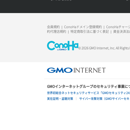
会員規約
ConoHaドメイン登録規約
ConoHaチャ
約代理店規約
特定商取引法に基づく表記
資金決済法
© 2026 GMO Internet, Inc. All Rights
GMOインターネットグループのセキュリティ事業に
世界初総合ネットセキュリティサービス「GMOセキュリティ24
実在証明・盗聴対策
サイバー攻撃対策（GMOサイバーセキュ