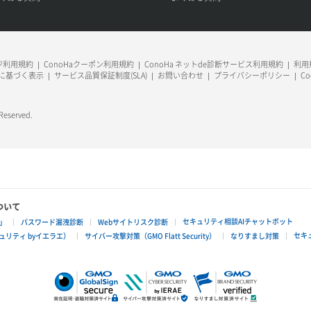
ージ利用規約
ConoHaクーポン利用規約
ConoHa ネットde診断サービス利用規約
利用規
に基づく表示
サービス品質保証制度(SLA)
お問い合わせ
プライバシーポリシー
C
 Reserved.
ついて
セキュリティ相談AIチャットボット
」
パスワード漏洩診断
Webサイトリスク診断
セキ
リティ byイエラエ）
サイバー攻撃対策（GMO Flatt Security）
なりすまし対策