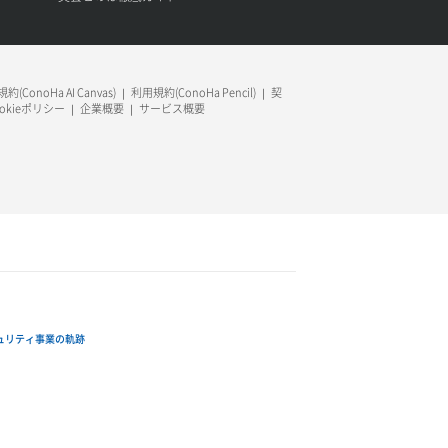
約(ConoHa AI Canvas)
利用規約(ConoHa Pencil)
契
ookieポリシー
企業概要
サービス概要
ュリティ事業の軌跡