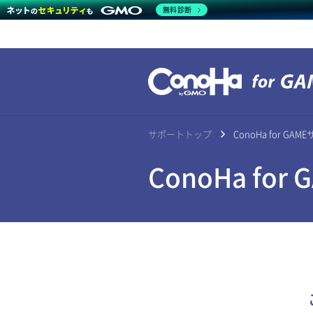
無料診断
サポートトップ
ConoHa for G
ConoHa fo