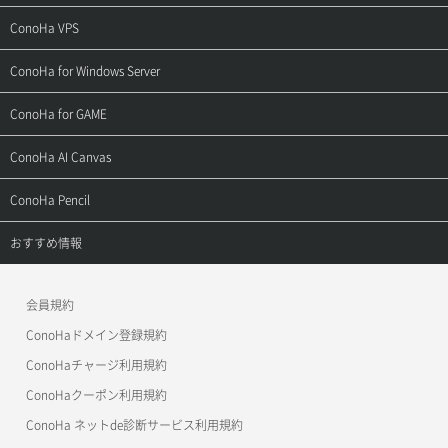
ご契約・お支払い
サポートトップ
ConoHa VPS
よくある質問
ご利用ガイド
サポートトップ
ConoHa for Windows Server
用語集
ConoHa WINGの始め方
ご利用ガイド
サポートトップ
ConoHa for GAME
お問い合わせ
お乗り換えガイド
よくある質問
ご利用ガイド
サポートトップ
ConoHa AI Canvas
よくある質問
APIドキュメントVPS2.0
よくある質問
ご利用ガイド
サポートトップ
ConoHa Pencil
APIドキュメントVPS3.0
APIドキュメントVPS2.0
よくある質問
ご利用ガイド
サポートトップ
おすすめ情報
APIドキュメントVPS3.0
よくある質問
ご利用ガイド
ワプ活
会員規約
よくある質問
マイクラゼミ
ConoHaドメイン登録規約
美雲このは徹底ガイド
ConoHaチャージ利用規約
ConoHaクーポン利用規約
ConoHa ネットde診断サービス利用規約