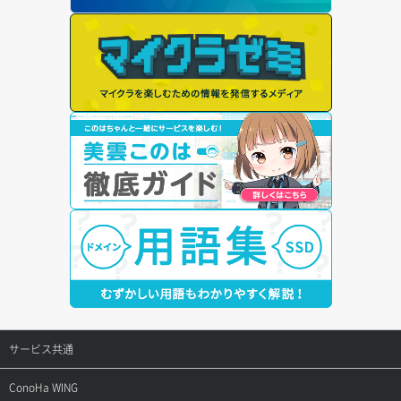
サービス共通
サポートトップ
ConoHa WING