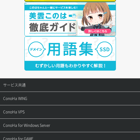
サービス共通
サポートトップ
ConoHa WING
ご契約・お支払い
サポートトップ
ConoHa VPS
よくある質問
ご利用ガイド
サポートトップ
ConoHa for Windows Server
用語集
ConoHa WINGの始め方
ご利用ガイド
サポートトップ
ConoHa for GAME