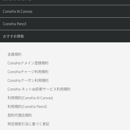
お問い合わせ
お乗り換えガイド
よくある質問
ご利用ガイド
サポートトップ
ConoHa AI Canvas
よくある質問
APIドキュメントVPS2.0
よくある質問
ご利用ガイド
サポートトップ
ConoHa Pencil
APIドキュメントVPS3.0
APIドキュメントVPS2.0
よくある質問
ご利用ガイド
サポートトップ
おすすめ情報
APIドキュメントVPS3.0
よくある質問
ご利用ガイド
ワプ活
会員規約
よくある質問
マイクラゼミ
ConoHaドメイン登録規約
美雲このは徹底ガイド
ConoHaチャージ利用規約
ConoHaクーポン利用規約
ConoHa ネットde診断サービス利用規約
利用規約(ConoHa AI Canvas)
利用規約(ConoHa Pencil)
契約代理店規約
特定商取引法に基づく表記