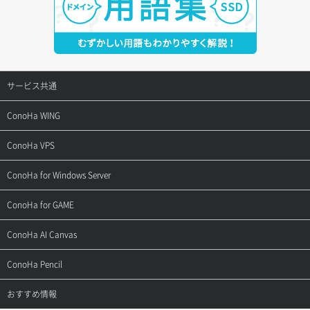
サービス共通
サポートトップ
ConoHa WING
ご契約・お支払い
サポートトップ
ConoHa VPS
よくある質問
ご利用ガイド
サポートトップ
ConoHa for Windows Server
用語集
ConoHa WINGの始め方
ご利用ガイド
サポートトップ
ConoHa for GAME
お問い合わせ
お乗り換えガイド
よくある質問
ご利用ガイド
サポートトップ
ConoHa AI Canvas
よくある質問
APIドキュメントVPS2.0
よくある質問
ご利用ガイド
サポートトップ
ConoHa Pencil
APIドキュメントVPS3.0
APIドキュメントVPS2.0
よくある質問
ご利用ガイド
サポートトップ
おすすめ情報