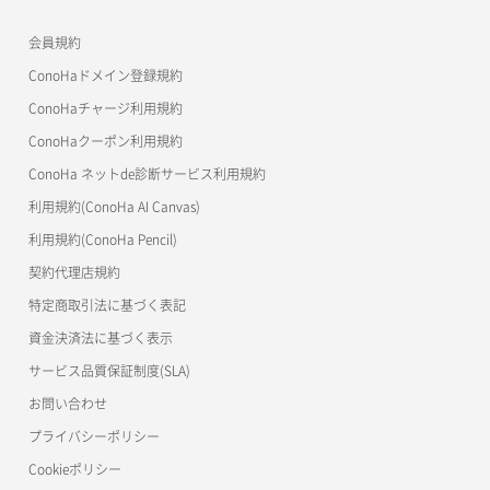
APIドキュメントVPS3.0
よくある質問
ご利用ガイド
ワプ活
会員規約
よくある質問
マイクラゼミ
ConoHaドメイン登録規約
美雲このは徹底ガイド
ConoHaチャージ利用規約
ConoHaクーポン利用規約
ConoHa ネットde診断サービス利用規約
利用規約(ConoHa AI Canvas)
利用規約(ConoHa Pencil)
契約代理店規約
特定商取引法に基づく表記
資金決済法に基づく表示
サービス品質保証制度(SLA)
お問い合わせ
プライバシーポリシー
Cookieポリシー