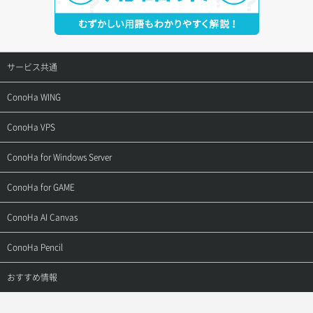
サービス共通
サポートトップ
ConoHa WING
ご契約・お支払い
サポートトップ
ConoHa VPS
よくある質問
ご利用ガイド
サポートトップ
ConoHa for Windows Server
用語集
ConoHa WINGの始め方
ご利用ガイド
サポートトップ
ConoHa for GAME
お問い合わせ
お乗り換えガイド
よくある質問
ご利用ガイド
サポートトップ
ConoHa AI Canvas
よくある質問
APIドキュメントVPS2.0
よくある質問
ご利用ガイド
サポートトップ
ConoHa Pencil
APIドキュメントVPS3.0
APIドキュメントVPS2.0
よくある質問
ご利用ガイド
サポートトップ
おすすめ情報
APIドキュメントVPS3.0
よくある質問
ご利用ガイド
ワプ活