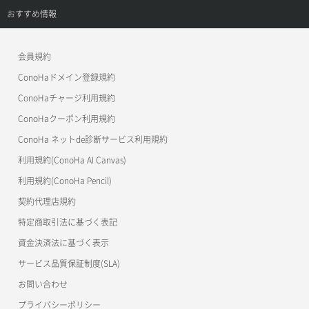
APIドキュメントVPS3.0
APIドキュメントVPS2.0
よくある質問
ご利用ガイド
サポートトップ
おすすめ情報
APIドキュメントVPS3.0
よくある質問
ご利用ガイド
ワプ活
会員規約
よくある質問
マイクラゼミ
ConoHaドメイン登録規約
美雲このは徹底ガイド
ConoHaチャージ利用規約
ConoHaクーポン利用規約
ConoHa ネットde診断サービス利用規約
利用規約(ConoHa AI Canvas)
利用規約(ConoHa Pencil)
契約代理店規約
特定商取引法に基づく表記
資金決済法に基づく表示
サービス品質保証制度(SLA)
お問い合わせ
プライバシーポリシー