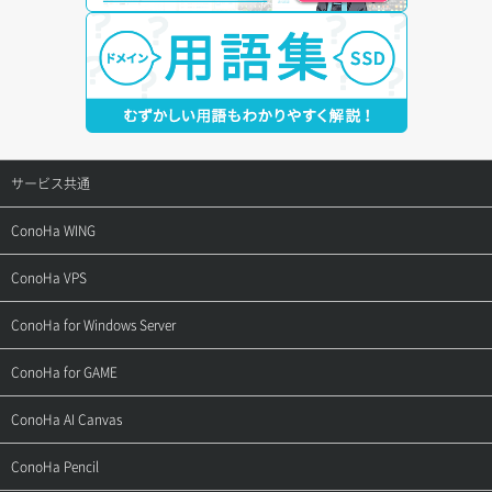
サービス共通
サポートトップ
ConoHa WING
ご契約・お支払い
サポートトップ
ConoHa VPS
よくある質問
ご利用ガイド
サポートトップ
ConoHa for Windows Server
用語集
ConoHa WINGの始め方
ご利用ガイド
サポートトップ
ConoHa for GAME
お問い合わせ
お乗り換えガイド
よくある質問
ご利用ガイド
サポートトップ
ConoHa AI Canvas
よくある質問
APIドキュメントVPS2.0
よくある質問
ご利用ガイド
サポートトップ
ConoHa Pencil