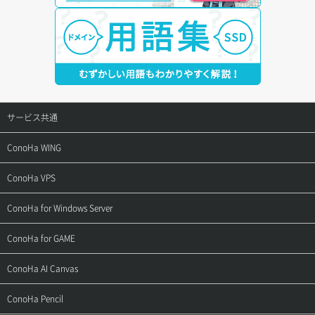
サービス共通
サポートトップ
ConoHa WING
ご契約・お支払い
サポートトップ
ConoHa VPS
よくある質問
ご利用ガイド
サポートトップ
ConoHa for Windows Server
用語集
ConoHa WINGの始め方
ご利用ガイド
サポートトップ
ConoHa for GAME
お問い合わせ
お乗り換えガイド
よくある質問
ご利用ガイド
サポートトップ
ConoHa AI Canvas
よくある質問
APIドキュメントVPS2.0
よくある質問
ご利用ガイド
サポートトップ
ConoHa Pencil