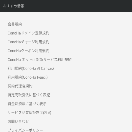
APIドキュメントVPS3.0
APIドキュメントVPS2.0
よくある質問
ご利用ガイド
サポートトップ
おすすめ情報
APIドキュメントVPS3.0
よくある質問
ご利用ガイド
ワプ活
会員規約
よくある質問
マイクラゼミ
ConoHaドメイン登録規約
美雲このは徹底ガイド
ConoHaチャージ利用規約
ConoHaクーポン利用規約
ConoHa ネットde診断サービス利用規約
利用規約(ConoHa AI Canvas)
利用規約(ConoHa Pencil)
契約代理店規約
特定商取引法に基づく表記
資金決済法に基づく表示
サービス品質保証制度(SLA)
お問い合わせ
プライバシーポリシー