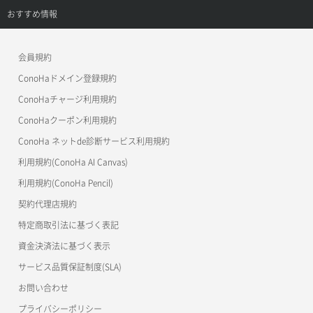
APIドキュメントVPS3.0
APIドキュメントVPS2.0
よくある質問
ご利用ガイド
サポートトップ
おすすめ情報
APIドキュメントVPS3.0
よくある質問
ご利用ガイド
ワプ活
会員規約
よくある質問
マイクラゼミ
ConoHaドメイン登録規約
美雲このは徹底ガイド
ConoHaチャージ利用規約
ConoHaクーポン利用規約
ConoHa ネットde診断サービス利用規約
利用規約(ConoHa AI Canvas)
利用規約(ConoHa Pencil)
契約代理店規約
特定商取引法に基づく表記
資金決済法に基づく表示
サービス品質保証制度(SLA)
お問い合わせ
プライバシーポリシー