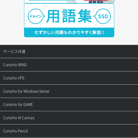
サービス共通
サポートトップ
ConoHa WING
ご契約・お支払い
サポートトップ
ConoHa VPS
よくある質問
ご利用ガイド
サポートトップ
ConoHa for Windows Server
用語集
ConoHa WINGの始め方
ご利用ガイド
サポートトップ
ConoHa for GAME
お問い合わせ
お乗り換えガイド
よくある質問
ご利用ガイド
サポートトップ
ConoHa AI Canvas
よくある質問
APIドキュメントVPS2.0
よくある質問
ご利用ガイド
サポートトップ
ConoHa Pencil