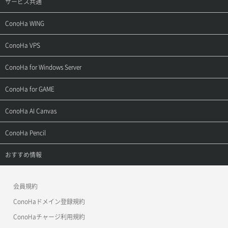
サービス共通
サポートトップ
ConoHa WING
ご契約・お支払い
サポートトップ
ConoHa VPS
よくある質問
ご利用ガイド
サポートトップ
ConoHa for Windows Server
用語集
ConoHa WINGの始め方
ご利用ガイド
サポートトップ
ConoHa for GAME
お問い合わせ
お乗り換えガイド
よくある質問
ご利用ガイド
サポートトップ
ConoHa AI Canvas
よくある質問
APIドキュメントVPS2.0
よくある質問
ご利用ガイド
サポートトップ
ConoHa Pencil
APIドキュメントVPS3.0
APIドキュメントVPS2.0
よくある質問
ご利用ガイド
サポートトップ
おすすめ情報
APIドキュメントVPS3.0
よくある質問
ご利用ガイド
ワプ活
会員規約
よくある質問
マイクラゼミ
ConoHaドメイン登録規約
美雲このは徹底ガイド
ConoHaチャージ利用規約