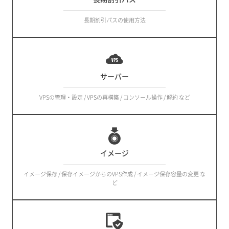
長期割引パスの使用方法
サーバー
VPSの管理・設定 / VPSの再構築 / コンソール操作 / 解約 など
イメージ
イメージ保存 / 保存イメージからのVPS作成 / イメージ保存容量の変更 な
ど