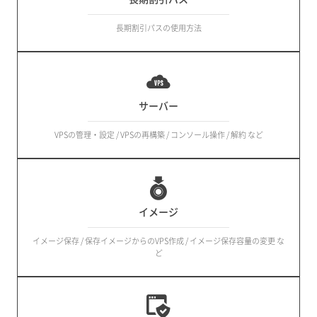
長期割引パスの使用方法
サーバー
VPSの管理・設定 / VPSの再構築 / コンソール操作 / 解約 など
イメージ
イメージ保存 / 保存イメージからのVPS作成 / イメージ保存容量の変更 な
ど