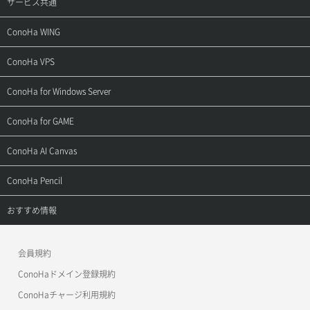
サービス共通
サポートトップ
ConoHa WING
ご契約・お支払い
サポートトップ
ConoHa VPS
よくある質問
ご利用ガイド
サポートトップ
ConoHa for Windows Server
用語集
ConoHa WINGの始め方
ご利用ガイド
サポートトップ
ConoHa for GAME
お問い合わせ
お乗り換えガイド
よくある質問
ご利用ガイド
サポートトップ
ConoHa AI Canvas
よくある質問
APIドキュメントVPS2.0
よくある質問
ご利用ガイド
サポートトップ
ConoHa Pencil
APIドキュメントVPS3.0
APIドキュメントVPS2.0
よくある質問
ご利用ガイド
サポートトップ
おすすめ情報
APIドキュメントVPS3.0
よくある質問
ご利用ガイド
ワプ活
会員規約
よくある質問
マイクラゼミ
ConoHaドメイン登録規約
美雲このは徹底ガイド
ConoHaチャージ利用規約