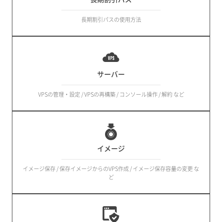
長期割引パスの使用方法
サーバー
VPSの管理・設定 / VPSの再構築 / コンソール操作 / 解約 など
イメージ
イメージ保存 / 保存イメージからのVPS作成 / イメージ保存容量の変更 な
ど