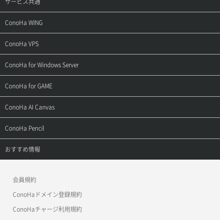
サービス共通
サポートトップ
ConoHa WING
ご契約・お支払い
サポートトップ
ConoHa VPS
よくある質問
ご利用ガイド
サポートトップ
ConoHa for Windows Server
用語集
ConoHa WINGの始め方
ご利用ガイド
サポートトップ
ConoHa for GAME
お問い合わせ
お乗り換えガイド
よくある質問
ご利用ガイド
サポートトップ
ConoHa AI Canvas
よくある質問
APIドキュメントVPS2.0
よくある質問
ご利用ガイド
サポートトップ
ConoHa Pencil
APIドキュメントVPS3.0
APIドキュメントVPS2.0
よくある質問
ご利用ガイド
サポートトップ
おすすめ情報
APIドキュメントVPS3.0
よくある質問
ご利用ガイド
ワプ活
会員規約
よくある質問
マイクラゼミ
ConoHaドメイン登録規約
美雲このは徹底ガイド
ConoHaチャージ利用規約