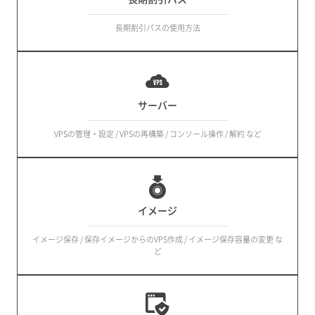
長期割引パスの使用方法
サーバー
VPSの管理・設定 / VPSの再構築 / コンソール操作 / 解約 など
イメージ
イメージ保存 / 保存イメージからのVPS作成 / イメージ保存容量の変更 な
ど