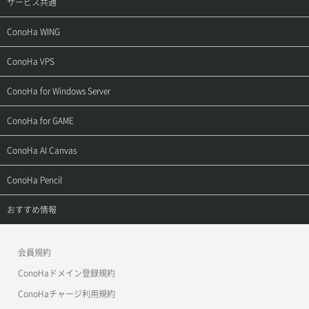
サービス共通
サポートトップ
ConoHa WING
ご契約・お支払い
サポートトップ
ConoHa VPS
よくある質問
ご利用ガイド
サポートトップ
ConoHa for Windows Server
用語集
ConoHa WINGの始め方
ご利用ガイド
サポートトップ
ConoHa for GAME
お問い合わせ
お乗り換えガイド
よくある質問
ご利用ガイド
サポートトップ
ConoHa AI Canvas
よくある質問
APIドキュメントVPS2.0
よくある質問
ご利用ガイド
サポートトップ
ConoHa Pencil
APIドキュメントVPS3.0
APIドキュメントVPS2.0
よくある質問
ご利用ガイド
サポートトップ
おすすめ情報
APIドキュメントVPS3.0
よくある質問
ご利用ガイド
ワプ活
会員規約
よくある質問
マイクラゼミ
ConoHaドメイン登録規約
美雲このは徹底ガイド
ConoHaチャージ利用規約