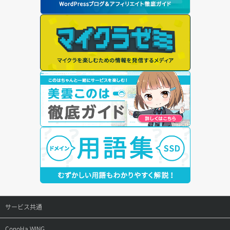
サービス共通
サポートトップ
ConoHa WING