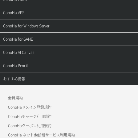
ご契約・お支払い
サポートトップ
ConoHa VPS
よくある質問
ご利用ガイド
サポートトップ
ConoHa for Windows Server
用語集
ConoHa WINGの始め方
ご利用ガイド
サポートトップ
ConoHa for GAME
お問い合わせ
お乗り換えガイド
よくある質問
ご利用ガイド
サポートトップ
ConoHa AI Canvas
よくある質問
APIドキュメントVPS2.0
よくある質問
ご利用ガイド
サポートトップ
ConoHa Pencil
APIドキュメントVPS3.0
APIドキュメントVPS2.0
よくある質問
ご利用ガイド
サポートトップ
おすすめ情報
APIドキュメントVPS3.0
よくある質問
ご利用ガイド
ワプ活
会員規約
よくある質問
マイクラゼミ
ConoHaドメイン登録規約
美雲このは徹底ガイド
ConoHaチャージ利用規約
ConoHaクーポン利用規約
ConoHa ネットde診断サービス利用規約