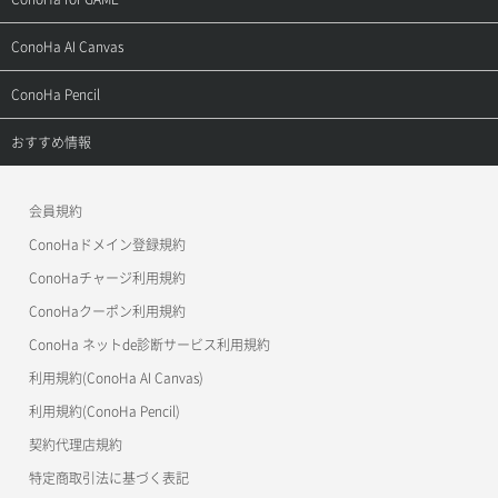
お問い合わせ
お乗り換えガイド
よくある質問
ご利用ガイド
サポートトップ
ConoHa AI Canvas
よくある質問
APIドキュメントVPS2.0
よくある質問
ご利用ガイド
サポートトップ
ConoHa Pencil
APIドキュメントVPS3.0
APIドキュメントVPS2.0
よくある質問
ご利用ガイド
サポートトップ
おすすめ情報
APIドキュメントVPS3.0
よくある質問
ご利用ガイド
ワプ活
会員規約
よくある質問
マイクラゼミ
ConoHaドメイン登録規約
美雲このは徹底ガイド
ConoHaチャージ利用規約
ConoHaクーポン利用規約
ConoHa ネットde診断サービス利用規約
利用規約(ConoHa AI Canvas)
利用規約(ConoHa Pencil)
契約代理店規約
特定商取引法に基づく表記