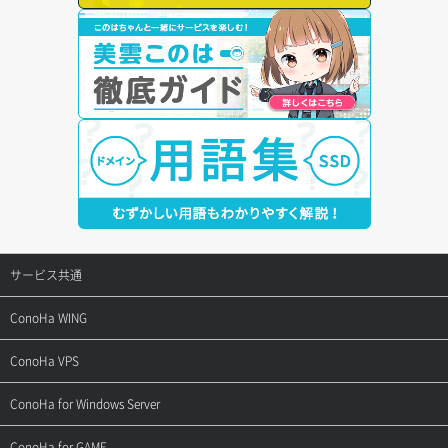
サービス共通
サポートトップ
ConoHa WING
ご契約・お支払い
サポートトップ
ConoHa VPS
よくある質問
ご利用ガイド
サポートトップ
ConoHa for Windows Server
用語集
ConoHa WINGの始め方
ご利用ガイド
サポートトップ
ConoHa for GAME