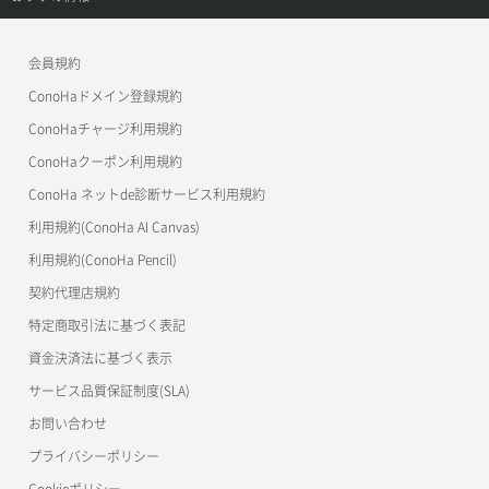
APIドキュメントVPS3.0
よくある質問
ご利用ガイド
ワプ活
会員規約
よくある質問
マイクラゼミ
ConoHaドメイン登録規約
美雲このは徹底ガイド
ConoHaチャージ利用規約
ConoHaクーポン利用規約
ConoHa ネットde診断サービス利用規約
利用規約(ConoHa AI Canvas)
利用規約(ConoHa Pencil)
契約代理店規約
特定商取引法に基づく表記
資金決済法に基づく表示
サービス品質保証制度(SLA)
お問い合わせ
プライバシーポリシー
Cookieポリシー