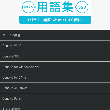
サービス共通
サポートトップ
ConoHa WING
ご契約・お支払い
サポートトップ
ConoHa VPS
よくある質問
ご利用ガイド
サポートトップ
ConoHa for Windows Server
用語集
ConoHa WINGの始め方
ご利用ガイド
サポートトップ
ConoHa for GAME
お問い合わせ
お乗り換えガイド
よくある質問
ご利用ガイド
サポートトップ
ConoHa AI Canvas
よくある質問
APIドキュメントVPS2.0
よくある質問
ご利用ガイド
サポートトップ
ConoHa Pencil
APIドキュメントVPS3.0
APIドキュメントVPS2.0
よくある質問
ご利用ガイド
サポートトップ
おすすめ情報