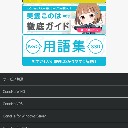
サービス共通
サポートトップ
ConoHa WING
ご契約・お支払い
サポートトップ
ConoHa VPS
よくある質問
ご利用ガイド
サポートトップ
ConoHa for Windows Server
用語集
ConoHa WINGの始め方
ご利用ガイド
サポートトップ