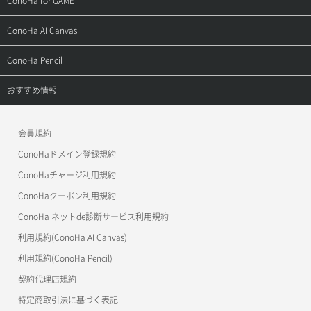
ConoHa for GAME
お問い合わせ
お乗り換えガイド
よくある質問
ご利用ガイド
サポートトップ
ConoHa AI Canvas
よくある質問
APIドキュメントVPS2.0
よくある質問
ご利用ガイド
サポートトップ
ConoHa Pencil
APIドキュメントVPS3.0
APIドキュメントVPS2.0
よくある質問
ご利用ガイド
サポートトップ
おすすめ情報
APIドキュメントVPS3.0
よくある質問
ご利用ガイド
ワプ活
会員規約
よくある質問
マイクラゼミ
ConoHaドメイン登録規約
美雲このは徹底ガイド
ConoHaチャージ利用規約
ConoHaクーポン利用規約
ConoHa ネットde診断サービス利用規約
利用規約(ConoHa AI Canvas)
利用規約(ConoHa Pencil)
契約代理店規約
特定商取引法に基づく表記