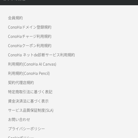
APIドキュメントVPS3.0
よくある質問
ご利用ガイド
ワプ活
会員規約
よくある質問
マイクラゼミ
ConoHaドメイン登録規約
美雲このは徹底ガイド
ConoHaチャージ利用規約
ConoHaクーポン利用規約
ConoHa ネットde診断サービス利用規約
利用規約(ConoHa AI Canvas)
利用規約(ConoHa Pencil)
契約代理店規約
特定商取引法に基づく表記
資金決済法に基づく表示
サービス品質保証制度(SLA)
お問い合わせ
プライバシーポリシー
Cookieポリシー