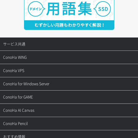
サービス共通
サポートトップ
ConoHa WING
ご契約・お支払い
サポートトップ
ConoHa VPS
よくある質問
ご利用ガイド
サポートトップ
ConoHa for Windows Server
用語集
ConoHa WINGの始め方
ご利用ガイド
サポートトップ
ConoHa for GAME
お問い合わせ
お乗り換えガイド
よくある質問
ご利用ガイド
サポートトップ
ConoHa AI Canvas
よくある質問
APIドキュメントVPS2.0
よくある質問
ご利用ガイド
サポートトップ
ConoHa Pencil
APIドキュメントVPS3.0
APIドキュメントVPS2.0
よくある質問
ご利用ガイド
サポートトップ
おすすめ情報