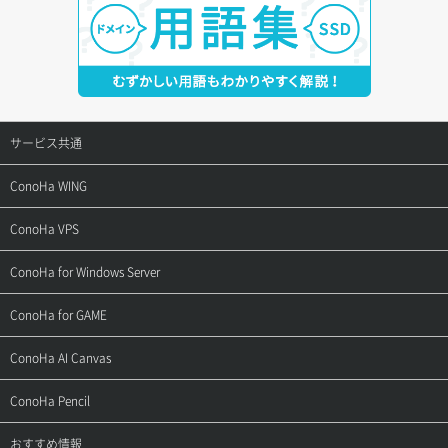
サービス共通
サポートトップ
ConoHa WING
ご契約・お支払い
サポートトップ
ConoHa VPS
よくある質問
ご利用ガイド
サポートトップ
ConoHa for Windows Server
用語集
ConoHa WINGの始め方
ご利用ガイド
サポートトップ
ConoHa for GAME
お問い合わせ
お乗り換えガイド
よくある質問
ご利用ガイド
サポートトップ
ConoHa AI Canvas
よくある質問
APIドキュメントVPS2.0
よくある質問
ご利用ガイド
サポートトップ
ConoHa Pencil
APIドキュメントVPS3.0
APIドキュメントVPS2.0
よくある質問
ご利用ガイド
サポートトップ
おすすめ情報