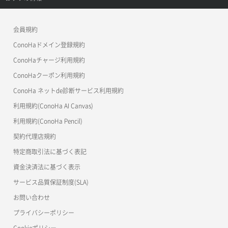
APIドキュメントVPS3.0
よくある質問
ご利用ガイド
ワプ活
会員規約
よくある質問
マイクラゼミ
ConoHaドメイン登録規約
美雲このは徹底ガイド
ConoHaチャージ利用規約
ConoHaクーポン利用規約
ConoHa ネットde診断サービス利用規約
利用規約(ConoHa AI Canvas)
利用規約(ConoHa Pencil)
契約代理店規約
特定商取引法に基づく表記
資金決済法に基づく表示
サービス品質保証制度(SLA)
お問い合わせ
プライバシーポリシー
Cookieポリシー