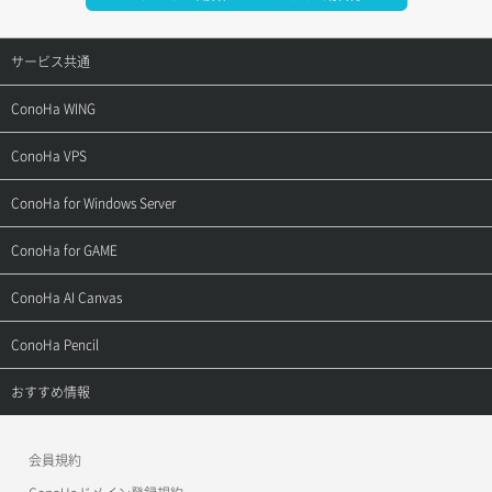
サービス共通
サポートトップ
ConoHa WING
ご契約・お支払い
サポートトップ
ConoHa VPS
よくある質問
ご利用ガイド
サポートトップ
ConoHa for Windows Server
用語集
ConoHa WINGの始め方
ご利用ガイド
サポートトップ
ConoHa for GAME
お問い合わせ
お乗り換えガイド
よくある質問
ご利用ガイド
サポートトップ
ConoHa AI Canvas
よくある質問
APIドキュメントVPS2.0
よくある質問
ご利用ガイド
サポートトップ
ConoHa Pencil
APIドキュメントVPS3.0
APIドキュメントVPS2.0
よくある質問
ご利用ガイド
サポートトップ
おすすめ情報
APIドキュメントVPS3.0
よくある質問
ご利用ガイド
ワプ活
会員規約
よくある質問
マイクラゼミ