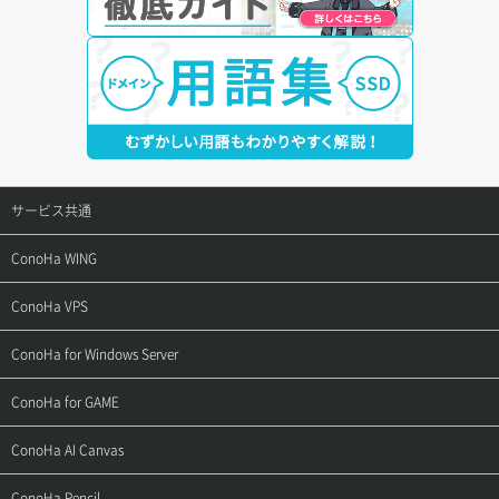
サービス共通
サポートトップ
ConoHa WING
ご契約・お支払い
サポートトップ
ConoHa VPS
よくある質問
ご利用ガイド
サポートトップ
ConoHa for Windows Server
用語集
ConoHa WINGの始め方
ご利用ガイド
サポートトップ
ConoHa for GAME
お問い合わせ
お乗り換えガイド
よくある質問
ご利用ガイド
サポートトップ
ConoHa AI Canvas
よくある質問
APIドキュメントVPS2.0
よくある質問
ご利用ガイド
サポートトップ
ConoHa Pencil