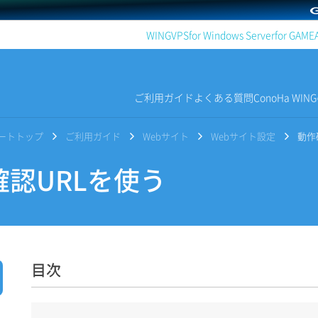
WING
VPS
for Windows Server
for GAME
ご利用ガイド
よくある質問
ConoHa WI
サポートトップ
ご利用ガイド
Webサイト
Webサイト設定
動作
認URLを使う
目次