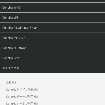
サポートトップ
ConoHa WING
ご契約・お支払い
サポートトップ
ConoHa VPS
よくある質問
ご利用ガイド
サポートトップ
ConoHa for Windows Server
用語集
ConoHa WINGの始め方
ご利用ガイド
サポートトップ
ConoHa for GAME
お問い合わせ
お乗り換えガイド
よくある質問
ご利用ガイド
サポートトップ
ConoHa AI Canvas
よくある質問
APIドキュメントVPS2.0
よくある質問
ご利用ガイド
サポートトップ
ConoHa Pencil
APIドキュメントVPS3.0
APIドキュメントVPS2.0
よくある質問
ご利用ガイド
サポートトップ
おすすめ情報
APIドキュメントVPS3.0
よくある質問
ご利用ガイド
ワプ活
会員規約
よくある質問
マイクラゼミ
ConoHaドメイン登録規約
美雲このは徹底ガイド
ConoHaチャージ利用規約
ConoHaクーポン利用規約