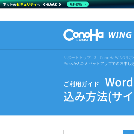
無料診断
サポートトップ
ConoHa WING
Pressかんたんセットアップでのお申し
Wor
ご利用ガイド
込み方法(サ