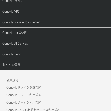
ConoHa WING
ご契約・お支払い
サポートトップ
ConoHa VPS
よくある質問
ご利用ガイド
サポートトップ
ConoHa for Windows Server
用語集
ConoHa WINGの始め方
ご利用ガイド
サポートトップ
ConoHa for GAME
お問い合わせ
お乗り換えガイド
よくある質問
ご利用ガイド
サポートトップ
ConoHa AI Canvas
よくある質問
APIドキュメントVPS2.0
よくある質問
ご利用ガイド
サポートトップ
ConoHa Pencil
APIドキュメントVPS3.0
APIドキュメントVPS2.0
よくある質問
ご利用ガイド
サポートトップ
おすすめ情報
APIドキュメントVPS3.0
よくある質問
ご利用ガイド
ワプ活
会員規約
よくある質問
マイクラゼミ
ConoHaドメイン登録規約
美雲このは徹底ガイド
ConoHaチャージ利用規約
ConoHaクーポン利用規約
ConoHa ネットde診断サービス利用規約