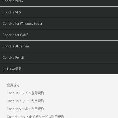
ConoHa WING
ご契約・お支払い
サポートトップ
ConoHa VPS
よくある質問
ご利用ガイド
サポートトップ
ConoHa for Windows Server
用語集
ConoHa WINGの始め方
ご利用ガイド
サポートトップ
ConoHa for GAME
お問い合わせ
お乗り換えガイド
よくある質問
ご利用ガイド
サポートトップ
ConoHa AI Canvas
よくある質問
APIドキュメントVPS2.0
よくある質問
ご利用ガイド
サポートトップ
ConoHa Pencil
APIドキュメントVPS3.0
APIドキュメントVPS2.0
よくある質問
ご利用ガイド
サポートトップ
おすすめ情報
APIドキュメントVPS3.0
よくある質問
ご利用ガイド
ワプ活
会員規約
よくある質問
マイクラゼミ
ConoHaドメイン登録規約
美雲このは徹底ガイド
ConoHaチャージ利用規約
ConoHaクーポン利用規約
ConoHa ネットde診断サービス利用規約