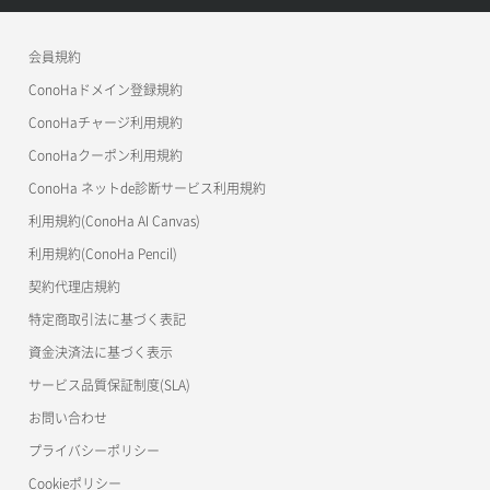
APIドキュメントVPS3.0
よくある質問
ご利用ガイド
ワプ活
会員規約
よくある質問
マイクラゼミ
ConoHaドメイン登録規約
美雲このは徹底ガイド
ConoHaチャージ利用規約
ConoHaクーポン利用規約
ConoHa ネットde診断サービス利用規約
利用規約(ConoHa AI Canvas)
利用規約(ConoHa Pencil)
契約代理店規約
特定商取引法に基づく表記
資金決済法に基づく表示
サービス品質保証制度(SLA)
お問い合わせ
プライバシーポリシー
Cookieポリシー