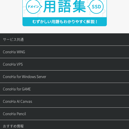
サービス共通
サポートトップ
ConoHa WING
ご契約・お支払い
サポートトップ
ConoHa VPS
よくある質問
ご利用ガイド
サポートトップ
ConoHa for Windows Server
用語集
ConoHa WINGの始め方
ご利用ガイド
サポートトップ
ConoHa for GAME
お問い合わせ
お乗り換えガイド
よくある質問
ご利用ガイド
サポートトップ
ConoHa AI Canvas
よくある質問
APIドキュメントVPS2.0
よくある質問
ご利用ガイド
サポートトップ
ConoHa Pencil
APIドキュメントVPS3.0
APIドキュメントVPS2.0
よくある質問
ご利用ガイド
サポートトップ
おすすめ情報