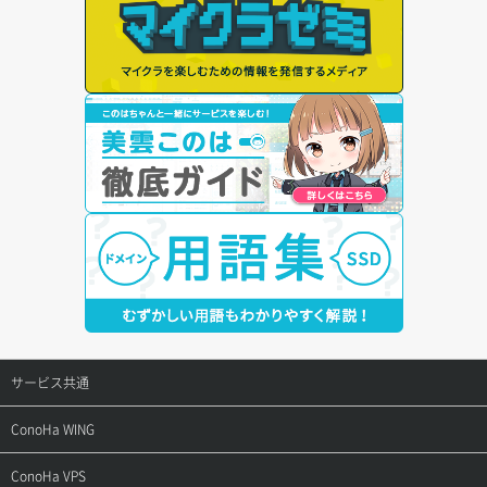
サービス共通
サポートトップ
ConoHa WING
ご契約・お支払い
サポートトップ
ConoHa VPS