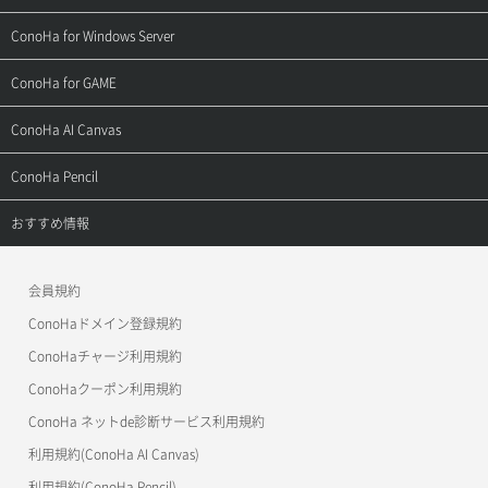
よくある質問
ご利用ガイド
サポートトップ
ConoHa for Windows Server
用語集
ConoHa WINGの始め方
ご利用ガイド
サポートトップ
ConoHa for GAME
お問い合わせ
お乗り換えガイド
よくある質問
ご利用ガイド
サポートトップ
ConoHa AI Canvas
よくある質問
APIドキュメントVPS2.0
よくある質問
ご利用ガイド
サポートトップ
ConoHa Pencil
APIドキュメントVPS3.0
APIドキュメントVPS2.0
よくある質問
ご利用ガイド
サポートトップ
おすすめ情報
APIドキュメントVPS3.0
よくある質問
ご利用ガイド
ワプ活
会員規約
よくある質問
マイクラゼミ
ConoHaドメイン登録規約
美雲このは徹底ガイド
ConoHaチャージ利用規約
ConoHaクーポン利用規約
ConoHa ネットde診断サービス利用規約
利用規約(ConoHa AI Canvas)
利用規約(ConoHa Pencil)