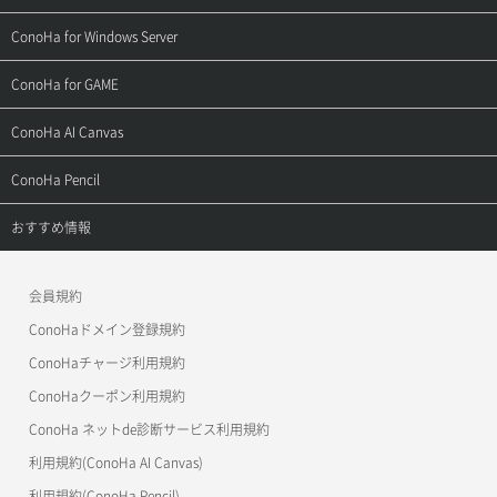
よくある質問
ご利用ガイド
サポートトップ
ConoHa for Windows Server
用語集
ConoHa WINGの始め方
ご利用ガイド
サポートトップ
ConoHa for GAME
お問い合わせ
お乗り換えガイド
よくある質問
ご利用ガイド
サポートトップ
ConoHa AI Canvas
よくある質問
APIドキュメントVPS2.0
よくある質問
ご利用ガイド
サポートトップ
ConoHa Pencil
APIドキュメントVPS3.0
APIドキュメントVPS2.0
よくある質問
ご利用ガイド
サポートトップ
おすすめ情報
APIドキュメントVPS3.0
よくある質問
ご利用ガイド
ワプ活
会員規約
よくある質問
マイクラゼミ
ConoHaドメイン登録規約
美雲このは徹底ガイド
ConoHaチャージ利用規約
ConoHaクーポン利用規約
ConoHa ネットde診断サービス利用規約
利用規約(ConoHa AI Canvas)
利用規約(ConoHa Pencil)