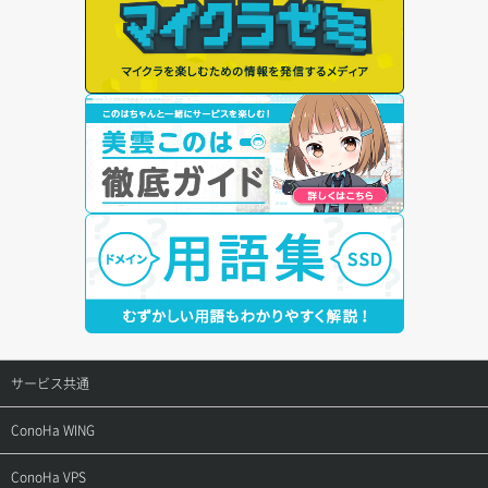
サービス共通
サポートトップ
ConoHa WING
ご契約・お支払い
サポートトップ
ConoHa VPS