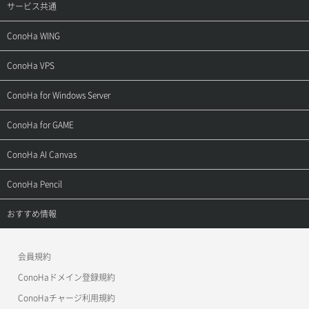
サービス共通
サポートトップ
ConoHa WING
ご契約・お支払い
サポートトップ
ConoHa VPS
よくある質問
ご利用ガイド
サポートトップ
ConoHa for Windows Server
用語集
ConoHa WINGの始め方
ご利用ガイド
サポートトップ
ConoHa for GAME
お問い合わせ
お乗り換えガイド
よくある質問
ご利用ガイド
サポートトップ
ConoHa AI Canvas
よくある質問
APIドキュメントVPS2.0
よくある質問
ご利用ガイド
サポートトップ
ConoHa Pencil
APIドキュメントVPS3.0
APIドキュメントVPS2.0
よくある質問
ご利用ガイド
サポートトップ
おすすめ情報
APIドキュメントVPS3.0
よくある質問
ご利用ガイド
ワプ活
会員規約
よくある質問
マイクラゼミ
ConoHaドメイン登録規約
美雲このは徹底ガイド
ConoHaチャージ利用規約