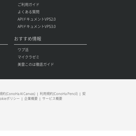
ご利用ガイド
よくある質問
APIドキュメントVPS2.0
APIドキュメントVPS3.0
おすすめ情報
ワプ活
マイクラゼミ
美雲このは徹底ガイド
約(ConoHa AI Canvas)
利用規約(ConoHa Pencil)
契
ookieポリシー
企業概要
サービス概要