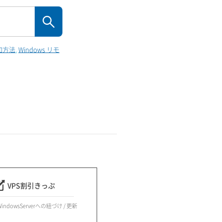
追加方法
Windows リモ
VPS割引きっぷ
indowsServerへの紐づけ / 更新