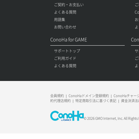
ご契約・お支払い
ご
よくある質問
C
用語集
お
お問い合わせ
よ
ConoHa for GAME
Con
サポートトップ
サ
ご利用ガイド
ご
よくある質問
よ
会員規約
ConoHaドメイン登録規約
ConoHaチャ
約代理店規約
特定商取引法に基づく表記
資金決済法
© 2026 GMO Internet, Inc. All Rights