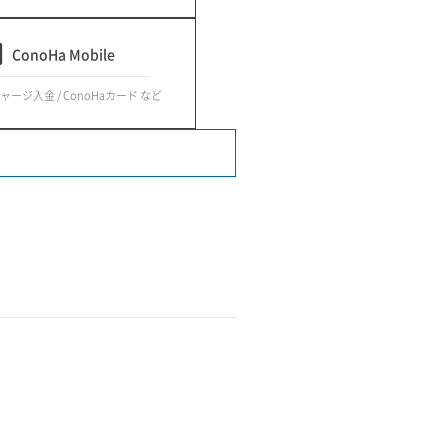
ConoHa Mobile
チャージ入金 / ConoHaカード など