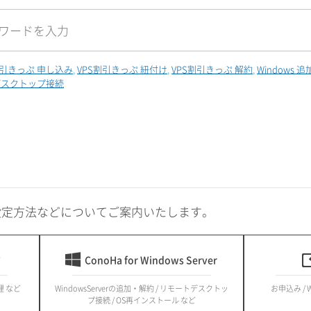
割引きっぷ 申し込み
VPS割引きっぷ 紐付け
VPS割引きっぷ 解約
Windows 
デスクトップ接続
設定方法などについてご案内いたします。
ド
ConoHa for Windows Server
理 など
WindowsServerの追加・解約 / リモートデスクトッ
お申込み / W
プ接続 / OS再インストール など