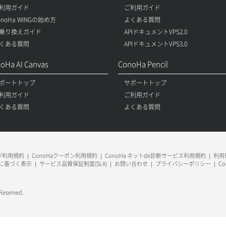
利用ガイド
ご利用ガイド
onoHa WINGの始め方
よくある質問
乗り換えガイド
APIドキュメントVPS2.0
くある質問
APIドキュメントVPS3.0
oHa AI Canvas
ConoHa Pencil
ポートトップ
サポートトップ
利用ガイド
ご利用ガイド
くある質問
よくある質問
ージ利用規約
ConoHaクーポン利用規約
ConoHa ネットde診断サービス利用規約
利用規
に基づく表示
サービス品質保証制度(SLA)
お問い合わせ
プライバシーポリシー
C
 Reserved.