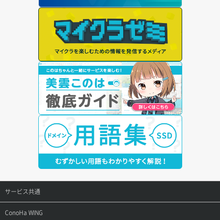
サービス共通
サポートトップ
ConoHa WING