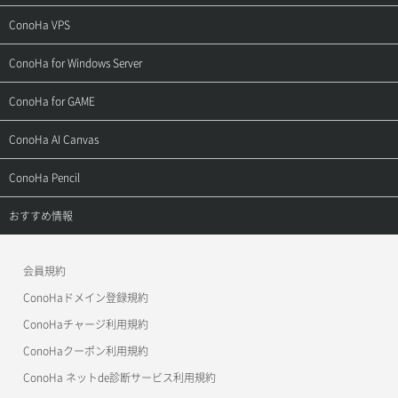
ご契約・お支払い
サポートトップ
ConoHa VPS
よくある質問
ご利用ガイド
サポートトップ
ConoHa for Windows Server
用語集
ConoHa WINGの始め方
ご利用ガイド
サポートトップ
ConoHa for GAME
お問い合わせ
お乗り換えガイド
よくある質問
ご利用ガイド
サポートトップ
ConoHa AI Canvas
よくある質問
APIドキュメントVPS2.0
よくある質問
ご利用ガイド
サポートトップ
ConoHa Pencil
APIドキュメントVPS3.0
APIドキュメントVPS2.0
よくある質問
ご利用ガイド
サポートトップ
おすすめ情報
APIドキュメントVPS3.0
よくある質問
ご利用ガイド
ワプ活
会員規約
よくある質問
マイクラゼミ
ConoHaドメイン登録規約
美雲このは徹底ガイド
ConoHaチャージ利用規約
ConoHaクーポン利用規約
ConoHa ネットde診断サービス利用規約