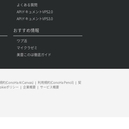
よくある質問
APIドキュメントVPS2.0
APIドキュメントVPS3.0
おすすめ情報
ワプ活
マイクラゼミ
美雲このは徹底ガイド
約(ConoHa AI Canvas)
利用規約(ConoHa Pencil)
契
ookieポリシー
企業概要
サービス概要