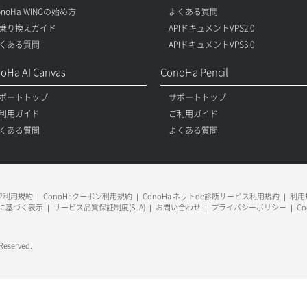
onoHa WINGの始め方
よくある質問
乗り換えガイド
APIドキュメントVPS2.0
くある質問
APIドキュメントVPS3.0
oHa AI Canvas
ConoHa Pencil
ポートトップ
サポートトップ
利用ガイド
ご利用ガイド
くある質問
よくある質問
ージ利用規約
ConoHaクーポン利用規約
ConoHa ネットde診断サービス利用規約
利用規
に基づく表示
サービス品質保証制度(SLA)
お問い合わせ
プライバシーポリシー
C
 Reserved.