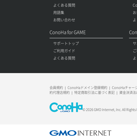
よくある質問
C
用語集
お
お問い合わせ
よ
ConoHa for GAME
Con
サポートトップ
サ
ご利用ガイド
ご
よくある質問
よ
会員規約
ConoHaドメイン登録規約
ConoHaチャ
約代理店規約
特定商取引法に基づく表記
資金決済法
© 2026 GMO Internet, Inc. All Rights