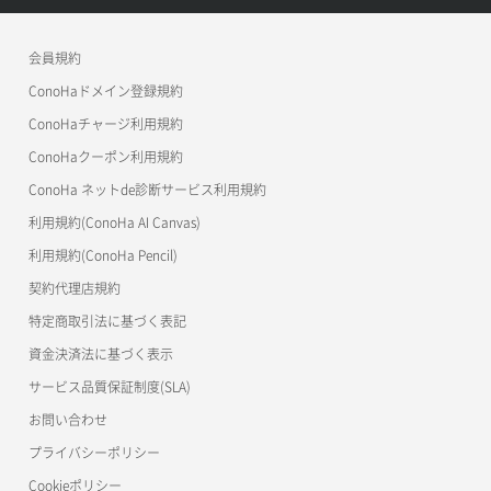
APIドキュメントVPS3.0
よくある質問
ご利用ガイド
ワプ活
会員規約
よくある質問
マイクラゼミ
ConoHaドメイン登録規約
美雲このは徹底ガイド
ConoHaチャージ利用規約
ConoHaクーポン利用規約
ConoHa ネットde診断サービス利用規約
利用規約(ConoHa AI Canvas)
利用規約(ConoHa Pencil)
契約代理店規約
特定商取引法に基づく表記
資金決済法に基づく表示
サービス品質保証制度(SLA)
お問い合わせ
プライバシーポリシー
Cookieポリシー