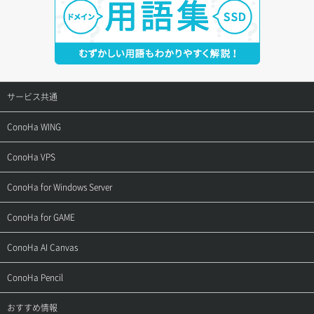
サービス共通
サポートトップ
ConoHa WING
ご契約・お支払い
サポートトップ
ConoHa VPS
よくある質問
ご利用ガイド
サポートトップ
ConoHa for Windows Server
用語集
ConoHa WINGの始め方
ご利用ガイド
サポートトップ
ConoHa for GAME
お問い合わせ
お乗り換えガイド
よくある質問
ご利用ガイド
サポートトップ
ConoHa AI Canvas
よくある質問
APIドキュメントVPS2.0
よくある質問
ご利用ガイド
サポートトップ
ConoHa Pencil
APIドキュメントVPS3.0
APIドキュメントVPS2.0
よくある質問
ご利用ガイド
サポートトップ
おすすめ情報