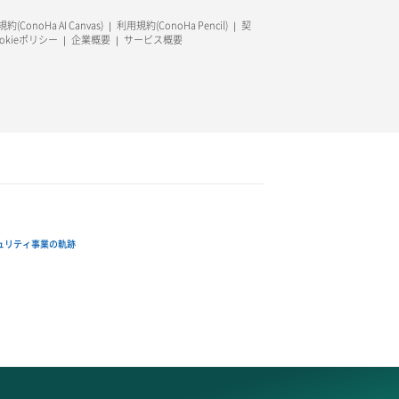
約(ConoHa AI Canvas)
利用規約(ConoHa Pencil)
契
ookieポリシー
企業概要
サービス概要
ュリティ事業の軌跡