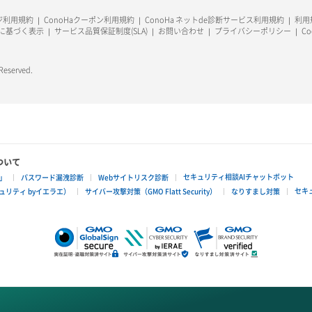
ージ利用規約
ConoHaクーポン利用規約
ConoHa ネットde診断サービス利用規約
利用規
に基づく表示
サービス品質保証制度(SLA)
お問い合わせ
プライバシーポリシー
C
 Reserved.
ついて
セキュリティ相談AIチャットボット
」
パスワード漏洩診断
Webサイトリスク診断
セキ
リティ byイエラエ）
サイバー攻撃対策（GMO Flatt Security）
なりすまし対策