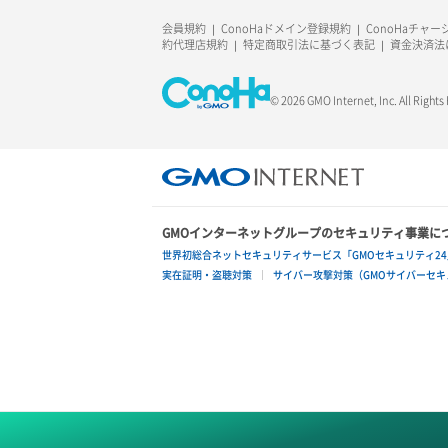
会員規約
ConoHaドメイン登録規約
ConoHaチャ
約代理店規約
特定商取引法に基づく表記
資金決済法
© 2026 GMO Internet, Inc. All Rights
GMOインターネットグループのセキュリティ事業に
世界初総合ネットセキュリティサービス「GMOセキュリティ24
実在証明・盗聴対策
サイバー攻撃対策（GMOサイバーセキュ