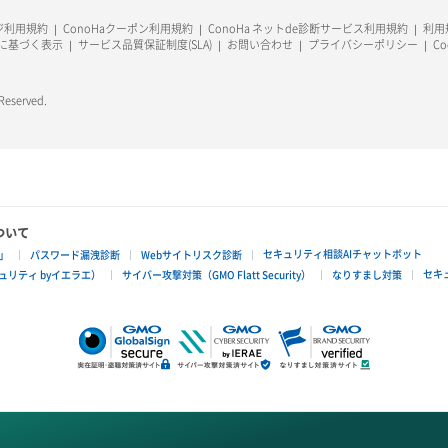
ージ利用規約
ConoHaクーポン利用規約
ConoHa ネットde診断サービス利用規約
利用規
に基づく表示
サービス品質保証制度(SLA)
お問い合わせ
プライバシーポリシー
C
 Reserved.
ついて
セキュリティ相談AIチャットボット
」
パスワード漏洩診断
Webサイトリスク診断
セキ
リティ byイエラエ）
サイバー攻撃対策（GMO Flatt Security）
なりすまし対策