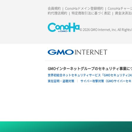
会員規約
ConoHaドメイン登録規約
ConoHaチャ
約代理店規約
特定商取引法に基づく表記
資金決済法
© 2026 GMO Internet, Inc. All Rights
GMOインターネットグループのセキュリティ事業に
世界初総合ネットセキュリティサービス「GMOセキュリティ24
実在証明・盗聴対策
サイバー攻撃対策（GMOサイバーセキュ