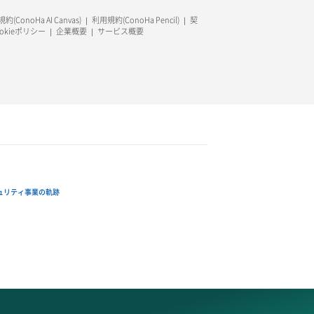
約(ConoHa AI Canvas)
利用規約(ConoHa Pencil)
契
ookieポリシー
企業概要
サービス概要
ュリティ事業の軌跡