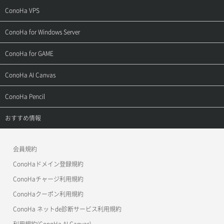
ご契約・お支払い
サポートトップ
ConoHa VPS
よくある質問
ご利用ガイド
サポートトップ
ConoHa for Windows Server
用語集
ConoHa WINGの始め方
ご利用ガイド
サポートトップ
ConoHa for GAME
お問い合わせ
お乗り換えガイド
よくある質問
ご利用ガイド
サポートトップ
ConoHa AI Canvas
よくある質問
APIドキュメントVPS2.0
よくある質問
ご利用ガイド
サポートトップ
ConoHa Pencil
APIドキュメントVPS3.0
APIドキュメントVPS2.0
よくある質問
ご利用ガイド
サポートトップ
おすすめ情報
APIドキュメントVPS3.0
よくある質問
ご利用ガイド
ワプ活
会員規約
よくある質問
マイクラゼミ
ConoHaドメイン登録規約
美雲このは徹底ガイド
ConoHaチャージ利用規約
ConoHaクーポン利用規約
ConoHa ネットde診断サービス利用規約