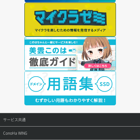
サービス共通
サポートトップ
ConoHa WING