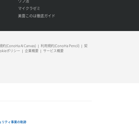
ワプ活
マイクラゼミ
美雲このは徹底ガイド
約(ConoHa AI Canvas)
利用規約(ConoHa Pencil)
契
ookieポリシー
企業概要
サービス概要
ュリティ事業の軌跡