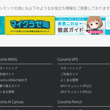
トコンテンツの他にも以下のようなお役立ち情報をご用意しておりま
noHa WING
ConoHa VPS
ポートトップ
サポートトップ
利用ガイド
ご利用ガイド
onoHa WINGの始め方
よくある質問
乗り換えガイド
APIドキュメントVPS2.0
くある質問
APIドキュメントVPS3.0
oHa AI Canvas
ConoHa Pencil