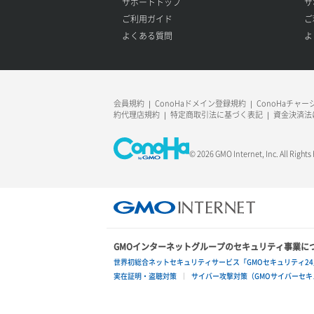
サポートトップ
サ
ご利用ガイド
ご
よくある質問
よ
会員規約
ConoHaドメイン登録規約
ConoHaチャ
約代理店規約
特定商取引法に基づく表記
資金決済法
© 2026 GMO Internet, Inc. All Rights
GMOインターネットグループのセキュリティ事業に
世界初総合ネットセキュリティサービス「GMOセキュリティ24
実在証明・盗聴対策
サイバー攻撃対策（GMOサイバーセキュ