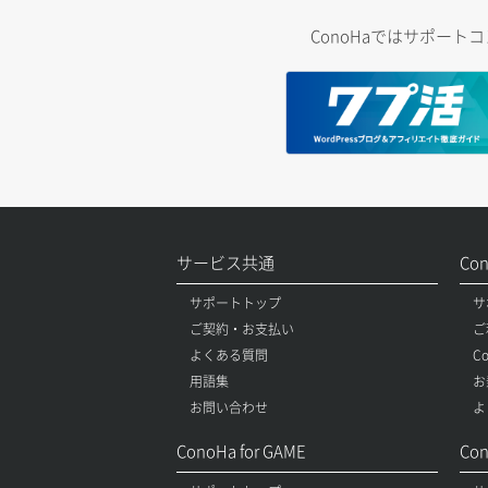
ConoHaではサポー
サービス共通
Co
サポートトップ
サ
ご契約・お支払い
ご
よくある質問
C
用語集
お
お問い合わせ
よ
ConoHa for GAME
Con