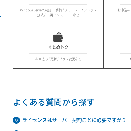
WindowsServerの追加・解約 / リモートデスクトップ
お申込み /
接続 / OS再インストール など
まとめトク
お申込み / 更新 / プラン変更など
よくある質問から探す
ライセンスはサーバー契約ごとに必要ですか？