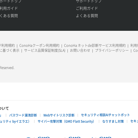
ポートトップ
サポートトップ
利用ガイド
ご利用ガイド
くある質問
よくある質問
ージ利用規約
ConoHaクーポン利用規約
ConoHa ネットde診断サービス利用規約
利用規
に基づく表示
サービス品質保証制度(SLA)
お問い合わせ
プライバシーポリシー
C
 Reserved.
ついて
セキュリティ相談AIチャットボット
」
パスワード漏洩診断
Webサイトリスク診断
セキ
リティ byイエラエ）
サイバー攻撃対策（GMO Flatt Security）
なりすまし対策