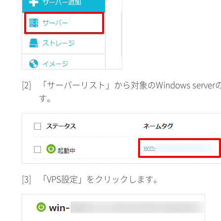
[2]
「サーバーリスト」から対象のWindows serv
す。
[3]
「VPS設定」をクリックします。